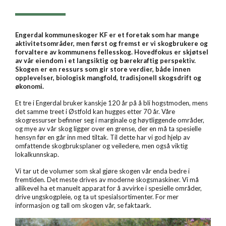
Engerdal kommuneskoger KF er et foretak som har mange
aktivitetsområder, men først og fremst er vi skogbrukere og
forvaltere av kommunens fellesskog.
Hovedfokus er skjøtsel
av vår eiendom i et langsiktig og bærekraftig perspektiv.
Skogen er en ressurs som gir store verdier, både innen
opplevelser, biologisk mangfold, tradisjonell skogsdrift og
økonomi.
Et tre i Engerdal bruker kanskje 120 år på å bli hogstmoden, mens
det samme treet i Østfold kan hugges etter 70 år. Våre
skogressurser befinner seg i marginale og høytliggende områder,
og mye av vår skog ligger over en grense, der en må ta spesielle
hensyn før en går inn med tiltak. Til dette har vi god hjelp av
omfattende skogbruksplaner og veiledere, men også viktig
lokalkunnskap.
Vi tar ut de volumer som skal gjøre skogen vår enda bedre i
fremtiden. Det meste drives av moderne skogsmaskiner. Vi må
allikevel ha et manuelt apparat for å avvirke i spesielle områder,
drive ungskogpleie, og ta ut spesialsortimenter. For mer
informasjon og tall om skogen vår, se faktaark.