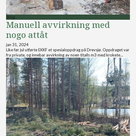
Skog
Manuell avvirkning med
nogo attåt
jan 31, 2024
Like før jul utførte EKKF et spesialoppdrag på Drevsjø. Oppdraget var
fra private, og innebar avvirkning av noen titalls m3 med krokete…